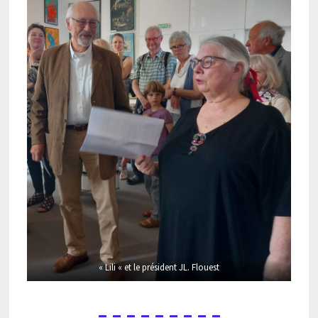
« Lili « et le président JL. Flouest
– – – – – – – – –