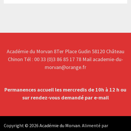
Académie du Morvan 8Ter Place Gudin 58120 Château
Chinon Tél : 00 33 (0)3 86 85 17 78 Mail academie-du-
morvan@orange.fr
Permanences accueil les mercredis de 10h à 12 h ou
sur rendez-vous
demandé par e-mail
Copyright © 2026
Académie du Morvan
. Alimenté par